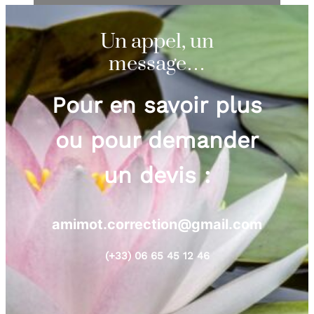
Un appel, un
message…
Pour en savoir plus
ou pour demander
un devis :
amimot.correction@gmail.com
(+33)
06 65 45 12 46